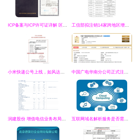
ICP备案与ICP许可证详解 区别及其在第二类增值电信业务中的应用
工信部拟注销14家跨地区增值电信业务经营许可 第二类增值电信市场再洗牌
小米快递公号上线，如风达消失，顺丰和韵达上位 米粉要开心了吗？
中国广电华南分公司正式注册成立，深耕第二类增值电信业务
润建股份 增值电信业务布局的战略升级 —— 关于变更经营范围、注册资本及《公司章程》的公告解读
互联网域名解析服务是否需要申请增值电信业务牌照？——聚焦第二类增值电信业务