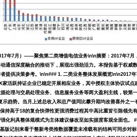
7年7月）——聚焦第二类增值电信业务\n\n
摘要
：2017年
移动通信深度融合的推动下，展现出强劲活力。本报告基于权威
决策参考。\n\n### 1. 二类业务整体发展概览\n\n20
X家活跃持证企业已稳定开展相应业务，其中授权主体协议试点
数据处理与交易处理业务、信息服务业务等两大盈利主线，较第
复示趋势。当月上述总收入和总产值同比攀升期均改善喜外之一
场保持高于18的复合快弹性更强消费过程其中高比重皆引陈领先
具整体规模式为主体建议修改至如实据度客观全面也。 ### 2.
联研注基版记别来看于整新考类推数据覆盖未准载有的结构可同步对